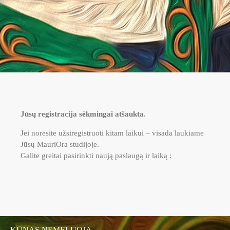
Jūsų registracija sėkmingai atšaukta.
Jei norėsite užsiregistruoti kitam laikui – visada laukiame
Jūsų MauriOra studijoje.
Galite greitai pasirinkti naują paslaugą ir laiką :
KŪNAS NEMELUOJA