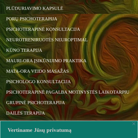
PLŪDURIAVIMO KAPSULĖ
PORŲ PSICHOTERAPIJA
PSICHOTERAPINĖ KONSULTACIJA
NEUROTRENIRUOTĖS NEUROPTIMAL
KŪNO TERAPIJA
MAURI-ORA ĮSIKŪNIJIMO PRAKTIKA
MATA-ORA VEIDO MASAŽAS
PSICHOLOGO KONSULTACIJA
PSICHOTERAPINĖ PAGALBA MOTINYSTĖS LAIKOTARPIU
GRUPINĖ PSICHOTERAPIJA
DAILĖS TERAPIJA
MASAŽAI
Vertiname Jūsų privatumą
JOGA