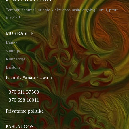
Terapijų centras kuriame kiekvienas rasite atgaivą kūnui, protui
ir sielai!
MUS RASITE
Kaune
Vilniuje
Klaipėdoje
Birštone
kestutis@ma-uri-ora.lt
+370 611 37500
+370 698 18011
Privatumo politika
PASLAUGOS