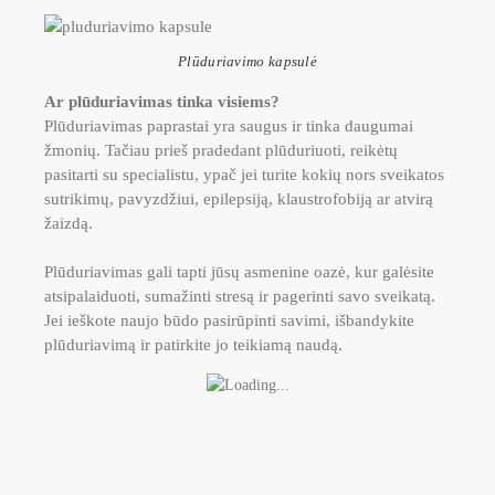
Plūduriavimo kapsulė
Ar plūduriavimas tinka visiems?
Plūduriavimas paprastai yra saugus ir tinka daugumai
žmonių. Tačiau prieš pradedant plūduriuoti, reikėtų
pasitarti su specialistu, ypač jei turite kokių nors sveikatos
sutrikimų, pavyzdžiui, epilepsiją, klaustrofobiją ar atvirą
žaizdą.
Plūduriavimas gali tapti jūsų asmenine oazė, kur galėsite
atsipalaiduoti, sumažinti stresą ir pagerinti savo sveikatą.
Jei ieškote naujo būdo pasirūpinti savimi, išbandykite
plūduriavimą ir patirkite jo teikiamą naudą.