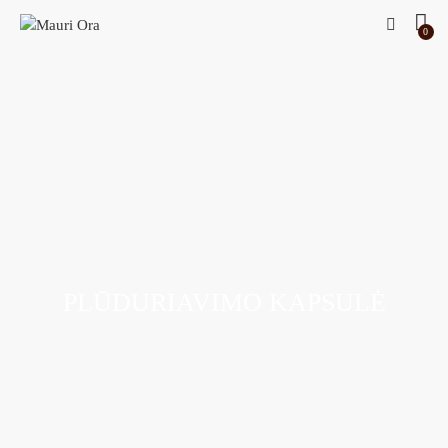
0
PLŪDURIAVIMO KAPSULĖ