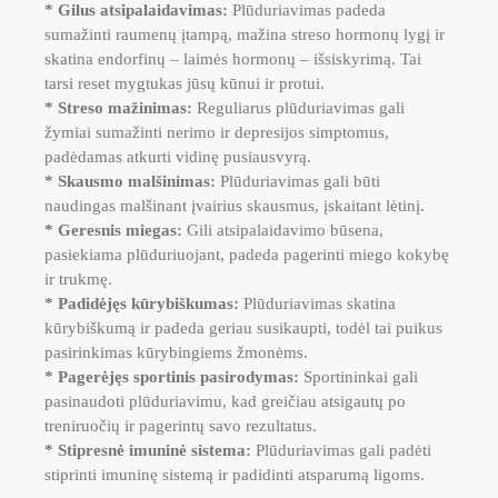
* Gilus atsipalaidavimas:
Plūduriavimas padeda
sumažinti raumenų įtampą, mažina streso hormonų lygį ir
skatina endorfinų – laimės hormonų – išsiskyrimą. Tai
tarsi reset mygtukas jūsų kūnui ir protui.
* Streso mažinimas:
Reguliarus plūduriavimas gali
žymiai sumažinti nerimo ir depresijos simptomus,
padėdamas atkurti vidinę pusiausvyrą.
* Skausmo malšinimas:
Plūduriavimas gali būti
naudingas malšinant įvairius skausmus, įskaitant lėtinį.
* Geresnis miegas:
Gili atsipalaidavimo būsena,
pasiekiama plūduriuojant, padeda pagerinti miego kokybę
ir trukmę.
* Padidėjęs kūrybiškumas:
Plūduriavimas skatina
kūrybiškumą ir padeda geriau susikaupti, todėl tai puikus
pasirinkimas kūrybingiems žmonėms.
* Pagerėjęs sportinis pasirodymas:
Sportininkai gali
pasinaudoti plūduriavimu, kad greičiau atsigautų po
treniruočių ir pagerintų savo rezultatus.
* Stipresnė imuninė sistema:
Plūduriavimas gali padėti
stiprinti imuninę sistemą ir padidinti atsparumą ligoms.