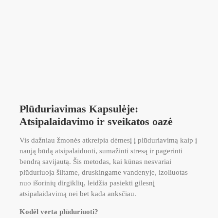
Plūduriavimas Kapsulėje:
Atsipalaidavimo ir sveikatos oazė
Vis dažniau žmonės atkreipia dėmesį į plūduriavimą kaip į
naują būdą atsipalaiduoti, sumažinti stresą ir pagerinti
bendrą savijautą. Šis metodas, kai kūnas nesvariai
plūduriuoja šiltame, druskingame vandenyje, izoliuotas
nuo išorinių dirgiklių, leidžia pasiekti gilesnį
atsipalaidavimą nei bet kada anksčiau.
Kodėl verta plūduriuoti?