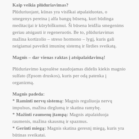
Kaip veikia plūduriavimas?
Plūduriuojant, kūnas yra visiškai atpalaiduotas, o
smegenys pereina į alfa bangų būseną, kuri būdinga
meditacijai ir kūrybiškumui. Ši būsena leidžia smegenims
geriau atsigauti ir regeneruotis. Be to, plūduriavimas
mažina kortizolio – streso hormono – lygį, kuris gali
neigiamai paveikti imuninę sistemą ir širdies sveikatą.
Magnis – dar vienas raktas į atsipalaidavimą!
Plūduriavimo kapsulėse naudojamas didelis kiekis magnio
sulfato (Epsom druskos), kuris per odą patenka į
organizmą.
Magnis padeda:
* Raminti nervų sistemą:
Magnis reguliuoja nervų
impulsus, mažina dirglumą ir skatina ramybę.
* Mažinti raumenų įtampą:
Magnis atpalaiduoja
raumenis, mažina skausmą ir spazmus.
* Gerinti miegą:
Magnis skatina geresnį miegą, kuris yra
būtinas sveikatai.